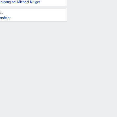
ehrgang bei Michael Krüger
026
tsfeier