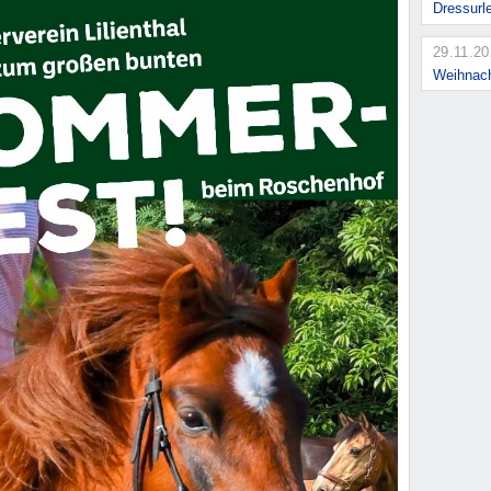
Dressurl
29.11.2
Weihnach